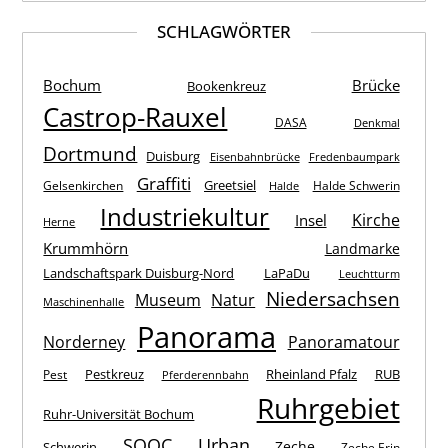
SCHLAGWÖRTER
Bochum
Brücke
Bookenkreuz
Castrop-Rauxel
DASA
Denkmal
Dortmund
Duisburg
Eisenbahnbrücke
Fredenbaumpark
Graffiti
Greetsiel
Gelsenkirchen
Halde Schwerin
Halde
Industriekultur
Kirche
Insel
Herne
Krummhörn
Landmarke
Landschaftspark Duisburg-Nord
LaPaDu
Leuchtturm
Niedersachsen
Museum
Natur
Maschinenhalle
Panorama
Norderney
Panoramatour
Pestkreuz
Rheinland Pfalz
RUB
Pest
Pferderennbahn
Ruhrgebiet
Ruhr-Universität Bochum
SOOC
Urban
Zeche
Schwerin
Zeche Erin