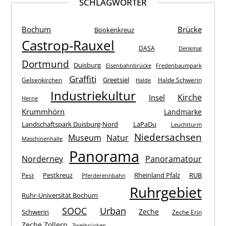
SCHLAGWÖRTER
Bochum
Brücke
Bookenkreuz
Castrop-Rauxel
DASA
Denkmal
Dortmund
Duisburg
Eisenbahnbrücke
Fredenbaumpark
Graffiti
Greetsiel
Gelsenkirchen
Halde Schwerin
Halde
Industriekultur
Kirche
Insel
Herne
Krummhörn
Landmarke
Landschaftspark Duisburg-Nord
LaPaDu
Leuchtturm
Niedersachsen
Museum
Natur
Maschinenhalle
Panorama
Norderney
Panoramatour
Pestkreuz
Rheinland Pfalz
RUB
Pest
Pferderennbahn
Ruhrgebiet
Ruhr-Universität Bochum
SOOC
Urban
Zeche
Schwerin
Zeche Erin
Zeche Zollern
Zweibrücken