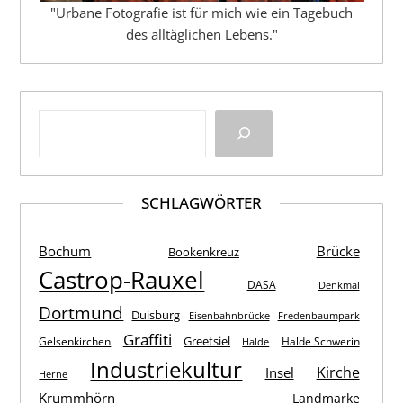
"Urbane Fotografie ist für mich wie ein Tagebuch
des alltäglichen Lebens."
SCHLAGWÖRTER
Bochum
Brücke
Bookenkreuz
Castrop-Rauxel
DASA
Denkmal
Dortmund
Duisburg
Eisenbahnbrücke
Fredenbaumpark
Graffiti
Greetsiel
Gelsenkirchen
Halde Schwerin
Halde
Industriekultur
Kirche
Insel
Herne
Krummhörn
Landmarke