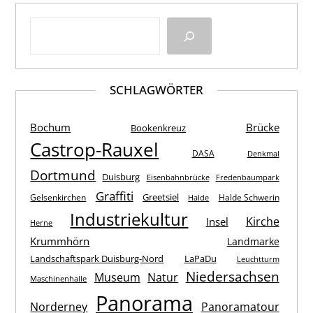
SCHLAGWÖRTER
Bochum
Brücke
Bookenkreuz
Castrop-Rauxel
DASA
Denkmal
Dortmund
Duisburg
Eisenbahnbrücke
Fredenbaumpark
Graffiti
Greetsiel
Gelsenkirchen
Halde Schwerin
Halde
Industriekultur
Kirche
Insel
Herne
Krummhörn
Landmarke
Landschaftspark Duisburg-Nord
LaPaDu
Leuchtturm
Niedersachsen
Museum
Natur
Maschinenhalle
Panorama
Norderney
Panoramatour