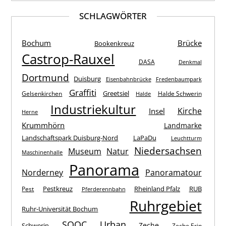
SCHLAGWÖRTER
Bochum
Brücke
Bookenkreuz
Castrop-Rauxel
DASA
Denkmal
Dortmund
Duisburg
Eisenbahnbrücke
Fredenbaumpark
Graffiti
Greetsiel
Gelsenkirchen
Halde Schwerin
Halde
Industriekultur
Kirche
Insel
Herne
Krummhörn
Landmarke
Landschaftspark Duisburg-Nord
LaPaDu
Leuchtturm
Niedersachsen
Museum
Natur
Maschinenhalle
Panorama
Norderney
Panoramatour
Pestkreuz
Rheinland Pfalz
RUB
Pest
Pferderennbahn
Ruhrgebiet
Ruhr-Universität Bochum
SOOC
Urban
Zeche
Schwerin
Zeche Erin