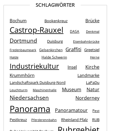
SCHLAGWÖRTER
Bochum
Brücke
Bookenkreuz
Castrop-Rauxel
DASA
Denkmal
Dortmund
Duisburg
Eisenbahnbrücke
Graffiti
Greetsiel
Gelsenkirchen
Fredenbaumpark
Halde Schwerin
Halde
Herne
Industriekultur
Kirche
Insel
Krummhörn
Landmarke
Landschaftspark Duisburg-Nord
LaPaDu
Museum
Natur
Leuchtturm
Maschinenhalle
Niedersachsen
Norderney
Panorama
Panoramatour
Pest
Pestkreuz
Rheinland Pfalz
RUB
Pferderennbahn
Ruhrgebiet