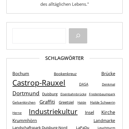
des alltäglichen Lebens."
SCHLAGWÖRTER
Bochum
Brücke
Bookenkreuz
Castrop-Rauxel
DASA
Denkmal
Dortmund
Duisburg
Eisenbahnbrücke
Fredenbaumpark
Graffiti
Greetsiel
Gelsenkirchen
Halde Schwerin
Halde
Industriekultur
Kirche
Insel
Herne
Krummhörn
Landmarke
Landschaftspark Duisburg-Nord
LaPaDu
Leuchtturm