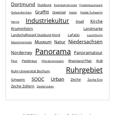
Dortmund
Duisburg
Eisenbahnbrücke
Fredenbaumpark
Graffiti
Greetsiel
Gelsenkirchen
Halde Schwerin
Halde
Industriekultur
Kirche
Insel
Herne
Krummhörn
Landmarke
Landschaftspark Duisburg-Nord
LaPaDu
Leuchtturm
Niedersachsen
Museum
Natur
Maschinenhalle
Panorama
Norderney
Panoramatour
Pestkreuz
Rheinland Pfalz
RUB
Pest
Pferderennbahn
Ruhrgebiet
Ruhr-Universität Bochum
SOOC
Urban
Zeche
Schwerin
Zeche Erin
Zeche Zollern
Zweibrücken